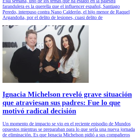
Esta semana, uno de los temas que ha estado en la palestra
farandulera es la querella que el influencer español, Santiago
Peredo, interpuso contra Nano Calderón, el hijo menor de Raquel
Argandoña, por el delito de lesiones, cuasi delito de
Ignacia Michelson reveló grave situación
que atraviesan sus padres: Fue lo que
motivó radical decisión
Un momento de impacto se vio en el reciente episodio de Mundos
opuestos mientras se preparaban para lo que sería una nueva jornada
de eliminación. Es que Ignacia Michelson pidió a sus compañeros