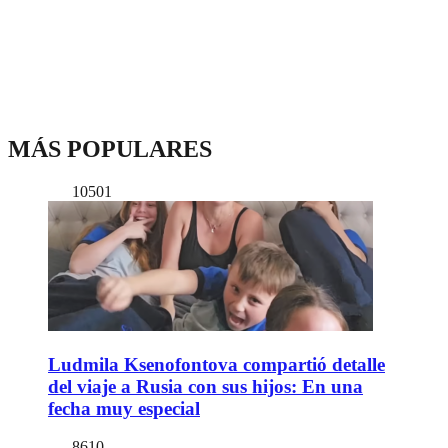
MÁS POPULARES
10501
Ludmila Ksenofontova compartió detalle
del viaje a Rusia con sus hijos: En una
fecha muy especial
8610