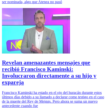
ser nominada, algo que Atenea no pasó
Revelan amenazantes mensajes que
recibió Francisco Kaminski:
Involucraron directamente a su hijo y
expareja
Francisco Kaminski ha estado en el ojo del huracán durante estos
últimos días debido a su llamado a declarar como testigo en el caso
de la muerte del Rey de Meiggs. Pero ahora se suma un nuevo
antecedente cuando fue