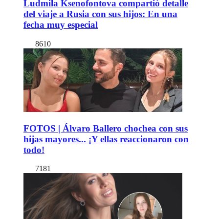
Ludmila Ksenofontova compartió detalle
del viaje a Rusia con sus hijos: En una
fecha muy especial
8610
FOTOS | Álvaro Ballero chochea con sus
hijas mayores... ¡Y ellas reaccionaron con
todo!
7181