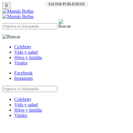
SALTAR PUBLICIDAD
☰
Celebrity
Vida y salud
Hijos y familia
Virales
Facebook
Instagram
Celebrity
Vida y salud
Hijos y familia
Virales