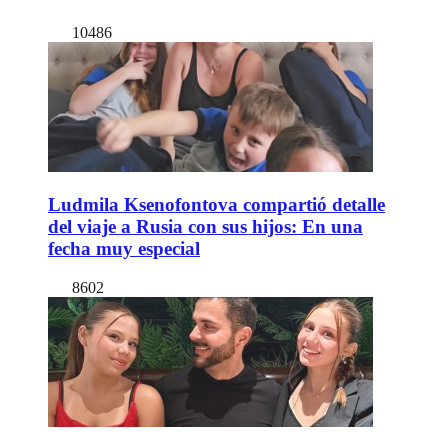
10486
Ludmila Ksenofontova compartió detalle
del viaje a Rusia con sus hijos: En una
fecha muy especial
8602