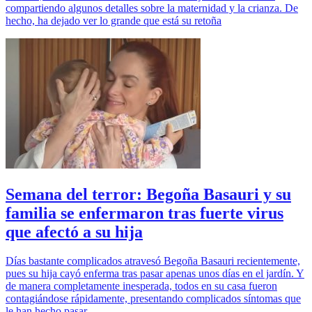
compartiendo algunos detalles sobre la maternidad y la crianza. De
hecho, ha dejado ver lo grande que está su retoña
Semana del terror: Begoña Basauri y su
familia se enfermaron tras fuerte virus
que afectó a su hija
Días bastante complicados atravesó Begoña Basauri recientemente,
pues su hija cayó enferma tras pasar apenas unos días en el jardín. Y
de manera completamente inesperada, todos en su casa fueron
contagiándose rápidamente, presentando complicados síntomas que
le han hecho pasar