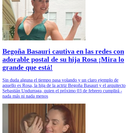
Begoña Basauri cautiva en las redes con
adorable postal de su hija Rosa ¡Mira lo
grande que está!
Sin duda alguna el tiempo pasa volando y un claro ejemplo de
aquello es Rosa, la hija de la actriz Begoña Basauri y el arquitecto
Sebastián Undurraga, quien el próximo 03 de febrero cumplirá -
nada más ni nada menos