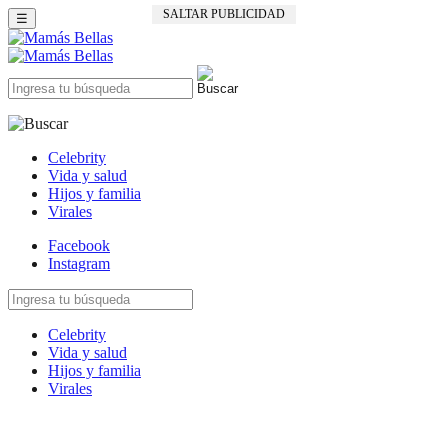
SALTAR PUBLICIDAD
☰
Celebrity
Vida y salud
Hijos y familia
Virales
Facebook
Instagram
Celebrity
Vida y salud
Hijos y familia
Virales