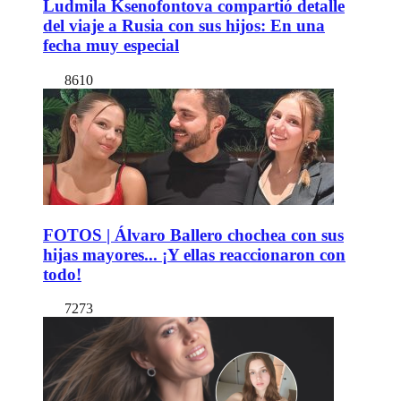
Ludmila Ksenofontova compartió detalle
del viaje a Rusia con sus hijos: En una
fecha muy especial
8610
FOTOS | Álvaro Ballero chochea con sus
hijas mayores... ¡Y ellas reaccionaron con
todo!
7273