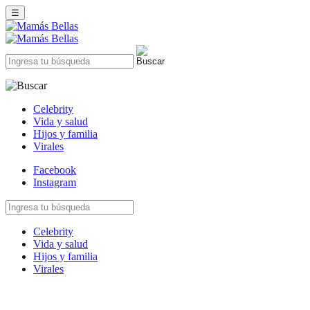
☰
Celebrity
Vida y salud
Hijos y familia
Virales
Facebook
Instagram
Celebrity
Vida y salud
Hijos y familia
Virales