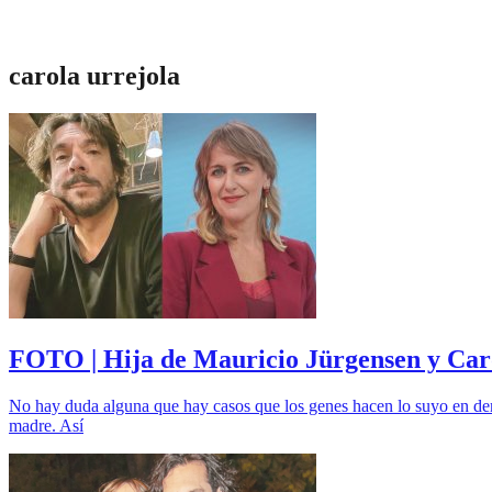
carola urrejola
FOTO | Hija de Mauricio Jürgensen y Caro
No hay duda alguna que hay casos que los genes hacen lo suyo en dema
madre. Así