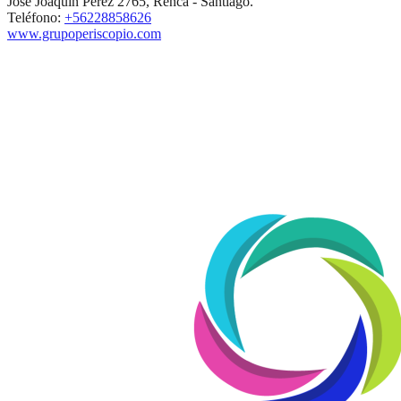
José Joaquín Pérez 2765, Renca - Santiago.
Teléfono:
+56228858626
www.grupoperiscopio.com