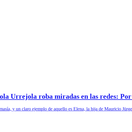
la Urrejola roba miradas en las redes: Po
sía, y un claro ejemplo de aquello es Elena, la hija de Mauricio Jürge