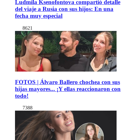
Ludmila Ksenofontova compartió detalle
del viaje a Rusia con sus hijos: En una
fecha muy especial
8621
FOTOS | Álvaro Ballero chochea con sus
hijas mayores... ¡Y ellas reaccionaron con
todo!
7388