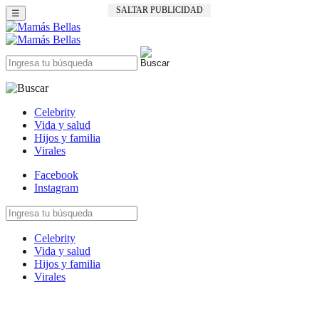
SALTAR PUBLICIDAD
☰
Celebrity
Vida y salud
Hijos y familia
Virales
Facebook
Instagram
Celebrity
Vida y salud
Hijos y familia
Virales