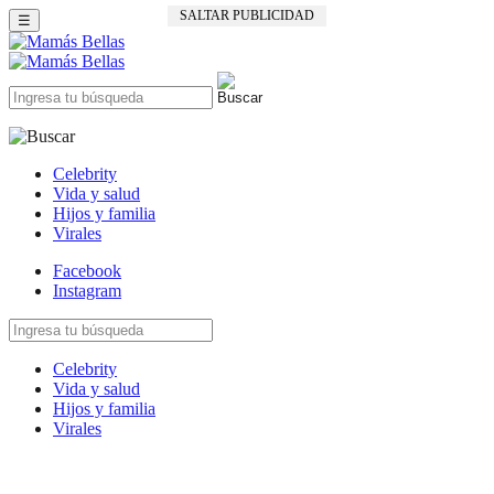
SALTAR PUBLICIDAD
☰
Celebrity
Vida y salud
Hijos y familia
Virales
Facebook
Instagram
Celebrity
Vida y salud
Hijos y familia
Virales