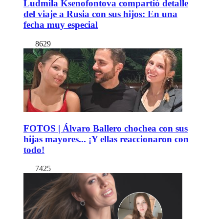
Ludmila Ksenofontova compartió detalle
del viaje a Rusia con sus hijos: En una
fecha muy especial
8629
FOTOS | Álvaro Ballero chochea con sus
hijas mayores... ¡Y ellas reaccionaron con
todo!
7425