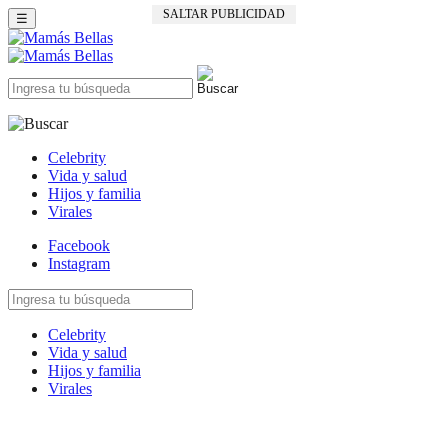
SALTAR PUBLICIDAD
☰
Celebrity
Vida y salud
Hijos y familia
Virales
Facebook
Instagram
Celebrity
Vida y salud
Hijos y familia
Virales