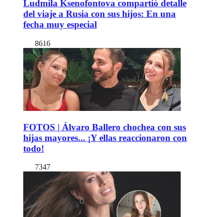
Ludmila Ksenofontova compartió detalle
del viaje a Rusia con sus hijos: En una
fecha muy especial
8616
FOTOS | Álvaro Ballero chochea con sus
hijas mayores... ¡Y ellas reaccionaron con
todo!
7347