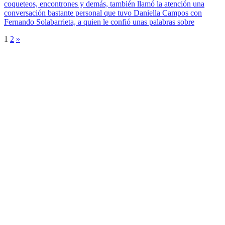
coqueteos, encontrones y demás, también llamó la atención una
conversación bastante personal que tuvo Daniella Campos con
Fernando Solabarrieta, a quien le confió unas palabras sobre
1
2
»