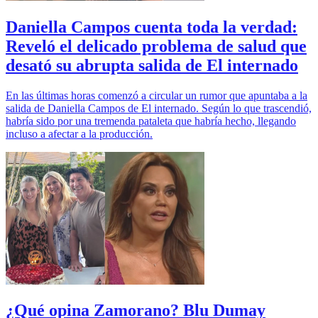
Daniella Campos cuenta toda la verdad:
Reveló el delicado problema de salud que
desató su abrupta salida de El internado
En las últimas horas comenzó a circular un rumor que apuntaba a la
salida de Daniella Campos de El internado. Según lo que trascendió,
habría sido por una tremenda pataleta que habría hecho, llegando
incluso a afectar a la producción.
¿Qué opina Zamorano? Blu Dumay