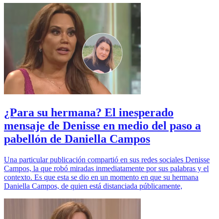
¿Para su hermana? El inesperado
mensaje de Denisse en medio del paso a
pabellón de Daniella Campos
Una particular publicación compartió en sus redes sociales Denisse
Campos, la que robó miradas inmediatamente por sus palabras y el
contexto. Es que esta se dio en un momento en que su hermana
Daniella Campos, de quien está distanciada públicamente,