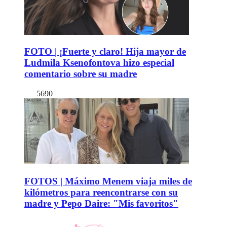
FOTO | ¡Fuerte y claro! Hija mayor de
Ludmila Ksenofontova hizo especial
comentario sobre su madre
5690
FOTOS | Máximo Menem viaja miles de
kilómetros para reencontrarse con su
madre y Pepo Daire: "Mis favoritos"