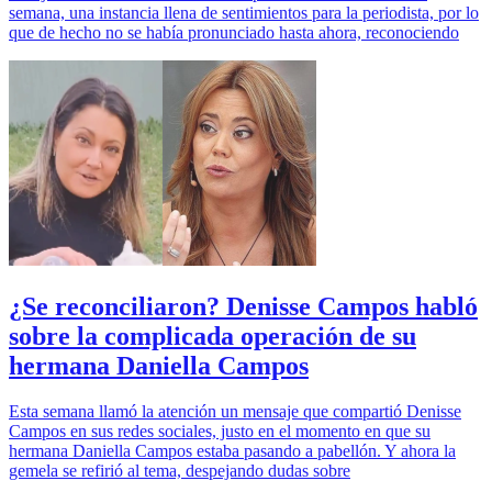
semana, una instancia llena de sentimientos para la periodista, por lo
que de hecho no se había pronunciado hasta ahora, reconociendo
¿Se reconciliaron? Denisse Campos habló
sobre la complicada operación de su
hermana Daniella Campos
Esta semana llamó la atención un mensaje que compartió Denisse
Campos en sus redes sociales, justo en el momento en que su
hermana Daniella Campos estaba pasando a pabellón. Y ahora la
gemela se refirió al tema, despejando dudas sobre