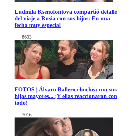
Ludmila Ksenofontova compartió detalle
del viaje a Rusia con sus hijos: En una
fecha muy especial
8603
FOTOS | Álvaro Ballero chochea con sus
hijas mayores... ¡Y ellas reaccionaron con
todo!
7016