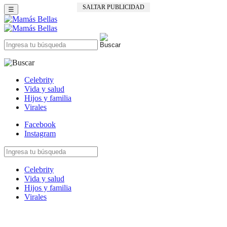
SALTAR PUBLICIDAD
☰
Celebrity
Vida y salud
Hijos y familia
Virales
Facebook
Instagram
Celebrity
Vida y salud
Hijos y familia
Virales