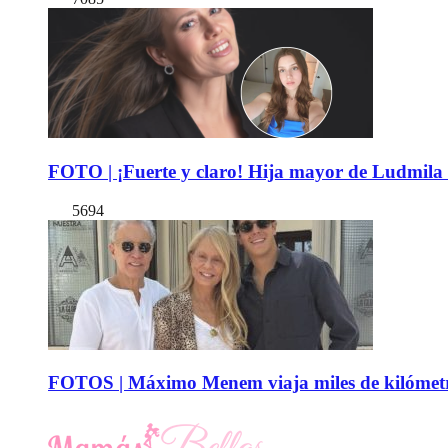
FOTO | ¡Fuerte y claro! Hija mayor de Ludmila 
5694
FOTOS | Máximo Menem viaja miles de kilómetro