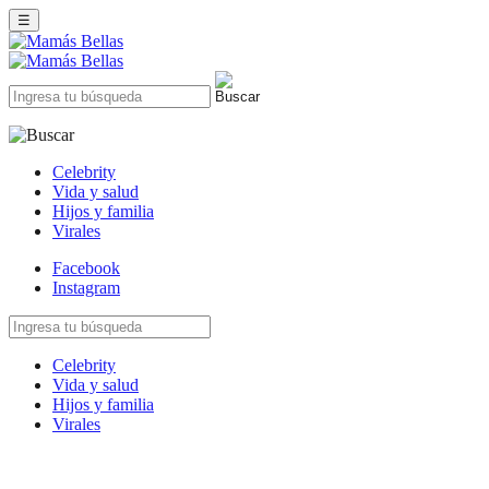
☰
Celebrity
Vida y salud
Hijos y familia
Virales
Facebook
Instagram
Celebrity
Vida y salud
Hijos y familia
Virales