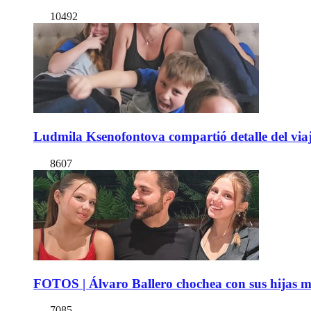
10492
Ludmila Ksenofontova compartió detalle del viaj
8607
FOTOS | Álvaro Ballero chochea con sus hijas ma
7085