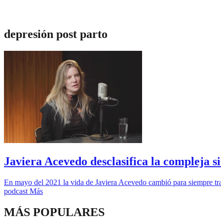
depresión post parto
Javiera Acevedo desclasifica la compleja s
En mayo del 2021 la vida de Javiera Acevedo cambió para siempre tras 
podcast Más
MÁS POPULARES