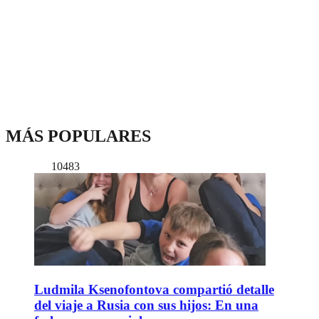
MÁS POPULARES
10483
Ludmila Ksenofontova compartió detalle
del viaje a Rusia con sus hijos: En una