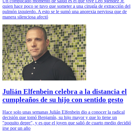
Un complicado momento de salud es el que vive Leo Méndez Jr.
quien hace poco se tuvo que someter a una cirugía de extracción del
pulmón izquierdo. A esto se le sumó una anorexia nerviosa que de
manera silenciosa afectó
Julián Elfenbein celebra a la distancia el
cumpleaños de su hijo con sentido gesto
Hace solo unas semanas Julián Elfenbein dio a conocer la radical
decisión que tomó Benjamín, su hijo mayor y que lo tiene un
"poquito depre", y es que el joven que salió de cuarto medio decidió
irse por un año