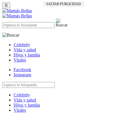
SALTAR PUBLICIDAD
☰
Celebrity
Vida y salud
Hijos y familia
Virales
Facebook
Instagram
Celebrity
Vida y salud
Hijos y familia
Virales