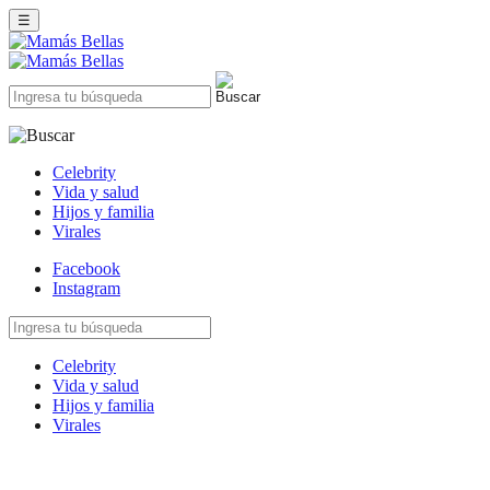
☰
Celebrity
Vida y salud
Hijos y familia
Virales
Facebook
Instagram
Celebrity
Vida y salud
Hijos y familia
Virales