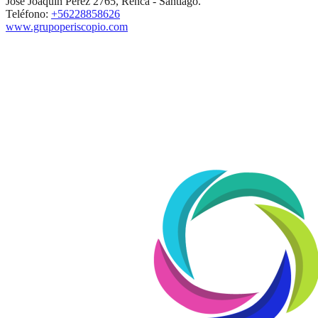
José Joaquín Pérez 2765, Renca - Santiago.
Teléfono:
+56228858626
www.grupoperiscopio.com