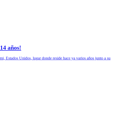
 14 años!
i, Estados Unidos, lugar donde reside hace ya varios años junto a su