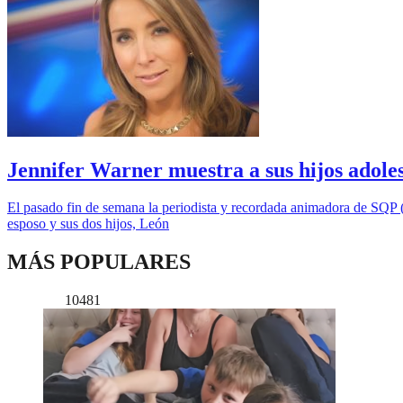
Jennifer Warner muestra a sus hijos adoles
El pasado fin de semana la periodista y recordada animadora de SQP 
esposo y sus dos hijos, León
MÁS POPULARES
10481