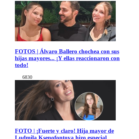
FOTOS | Álvaro Ballero chochea con sus
hijas mayores... ¡Y ellas reaccionaron con
todo!
6830
FOTO | ¡Fuerte y claro! Hija mayor de
Ludmila Ksenofontova hizo especial