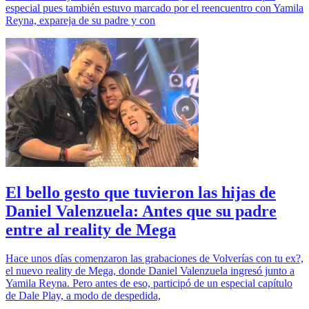
especial pues también estuvo marcado por el reencuentro con Yamila
Reyna, expareja de su padre y con
El bello gesto que tuvieron las hijas de
Daniel Valenzuela: Antes que su padre
entre al reality de Mega
Hace unos días comenzaron las grabaciones de Volverías con tu ex?,
el nuevo reality de Mega, donde Daniel Valenzuela ingresó junto a
Yamila Reyna. Pero antes de eso, participó de un especial capítulo
de Dale Play, a modo de despedida,