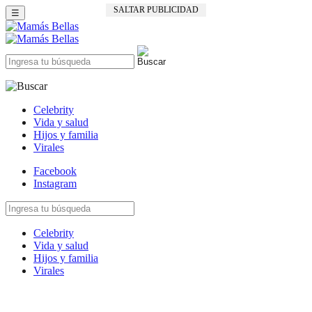
SALTAR PUBLICIDAD
☰
Celebrity
Vida y salud
Hijos y familia
Virales
Facebook
Instagram
Celebrity
Vida y salud
Hijos y familia
Virales