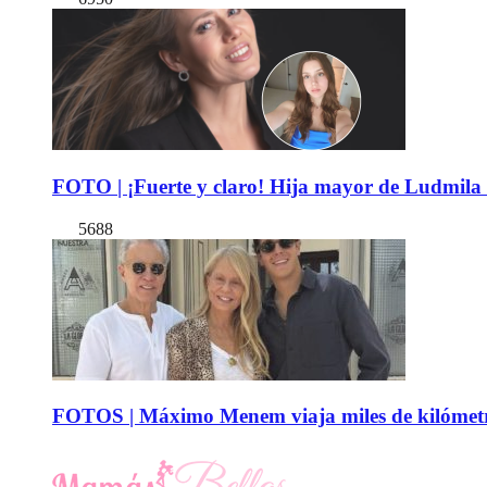
FOTO | ¡Fuerte y claro! Hija mayor de Ludmila 
5688
FOTOS | Máximo Menem viaja miles de kilómetro