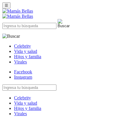
☰
Celebrity
Vida y salud
Hijos y familia
Virales
Facebook
Instagram
Celebrity
Vida y salud
Hijos y familia
Virales