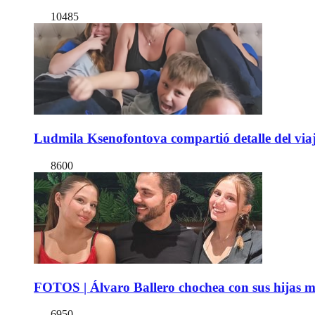
10485
Ludmila Ksenofontova compartió detalle del viaj
8600
FOTOS | Álvaro Ballero chochea con sus hijas ma
6950