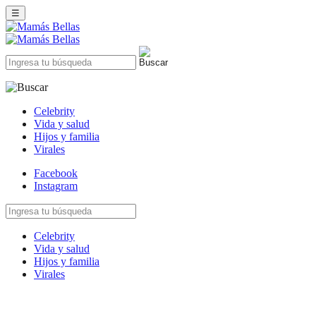
☰
Celebrity
Vida y salud
Hijos y familia
Virales
Facebook
Instagram
Celebrity
Vida y salud
Hijos y familia
Virales