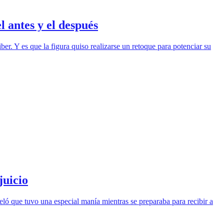
 antes y el después
er. Y es que la figura quiso realizarse un retoque para potenciar su
juicio
ló que tuvo una especial manía mientras se preparaba para recibir a