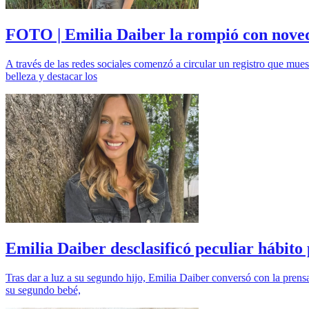
FOTO | Emilia Daiber la rompió con novedo
A través de las redes sociales comenzó a circular un registro que mues
belleza y destacar los
Emilia Daiber desclasificó peculiar hábito 
Tras dar a luz a su segundo hijo, Emilia Daiber conversó con la pren
su segundo bebé,