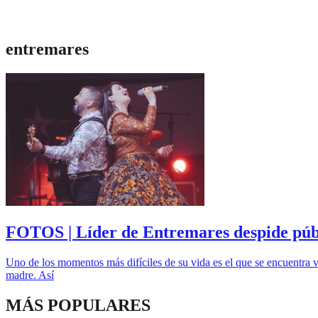
entremares
FOTOS | Líder de Entremares despide públ
Uno de los momentos más difíciles de su vida es el que se encuentra vi
madre. Así
MÁS POPULARES