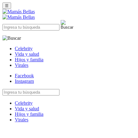
☰
Celebrity
Vida y salud
Hijos y familia
Virales
Facebook
Instagram
Celebrity
Vida y salud
Hijos y familia
Virales