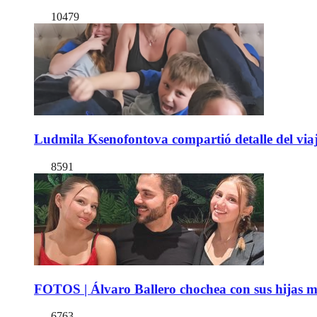
10479
Ludmila Ksenofontova compartió detalle del viaj
8591
FOTOS | Álvaro Ballero chochea con sus hijas ma
6763