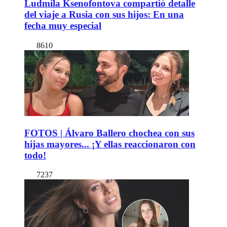
Ludmila Ksenofontova compartió detalle
del viaje a Rusia con sus hijos: En una
fecha muy especial
8610
FOTOS | Álvaro Ballero chochea con sus
hijas mayores... ¡Y ellas reaccionaron con
todo!
7237