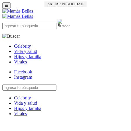
SALTAR PUBLICIDAD
☰
Celebrity
Vida y salud
Hijos y familia
Virales
Facebook
Instagram
Celebrity
Vida y salud
Hijos y familia
Virales