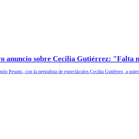
 anuncio sobre Cecilia Gutiérrez: "Falta
n Pesutic, con la periodista de espectáculos Cecilia Gutiérrez, a quie