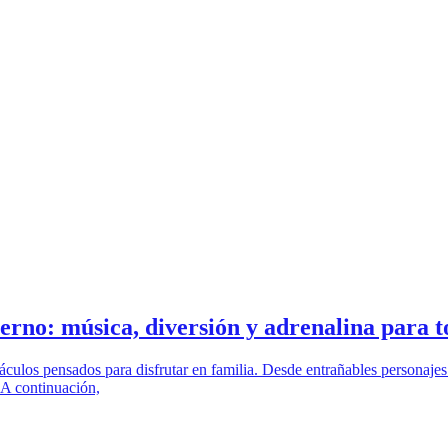
ierno: música, diversión y adrenalina para t
culos pensados para disfrutar en familia. Desde entrañables personajes i
 A continuación,