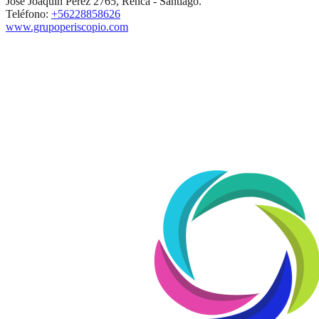
José Joaquín Pérez 2765, Renca - Santiago.
Teléfono:
+56228858626
www.grupoperiscopio.com