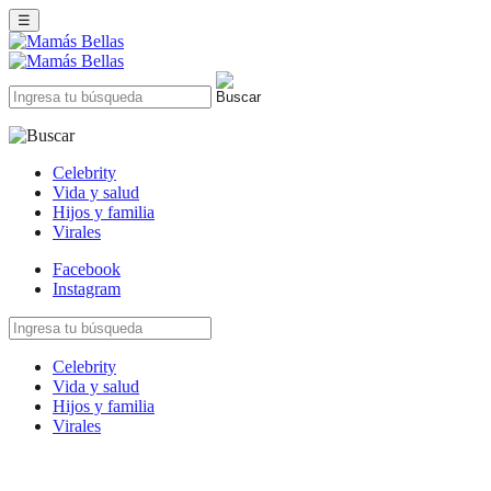
☰
Celebrity
Vida y salud
Hijos y familia
Virales
Facebook
Instagram
Celebrity
Vida y salud
Hijos y familia
Virales