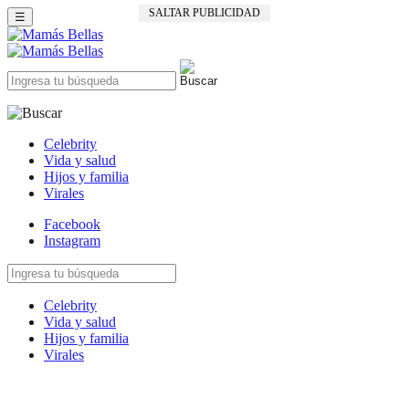
SALTAR PUBLICIDAD
☰
Celebrity
Vida y salud
Hijos y familia
Virales
Facebook
Instagram
Celebrity
Vida y salud
Hijos y familia
Virales