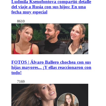
Ludmila Ksenofontova compartió detalle
del viaje a Rusia con sus hijos: En una
fecha muy especial
8610
FOTOS | Álvaro Ballero chochea con sus
hijas mayores... ¡Y ellas reaccionaron con
todo!
7169