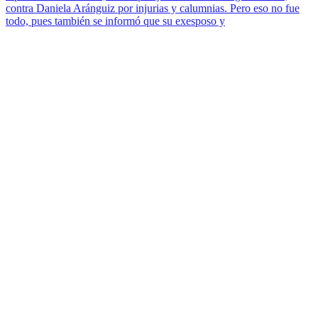
contra Daniela Aránguiz por injurias y calumnias. Pero eso no fue
todo, pues también se informó que su exesposo y