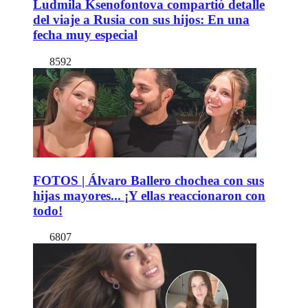
Ludmila Ksenofontova compartió detalle
del viaje a Rusia con sus hijos: En una
fecha muy especial
8592
FOTOS | Álvaro Ballero chochea con sus
hijas mayores... ¡Y ellas reaccionaron con
todo!
6807