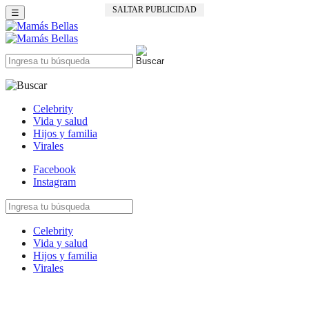
SALTAR PUBLICIDAD
☰
Celebrity
Vida y salud
Hijos y familia
Virales
Facebook
Instagram
Celebrity
Vida y salud
Hijos y familia
Virales