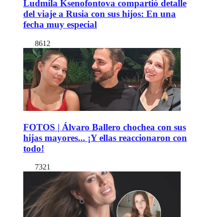
Ludmila Ksenofontova compartió detalle
del viaje a Rusia con sus hijos: En una
fecha muy especial
8612
FOTOS | Álvaro Ballero chochea con sus
hijas mayores... ¡Y ellas reaccionaron con
todo!
7321