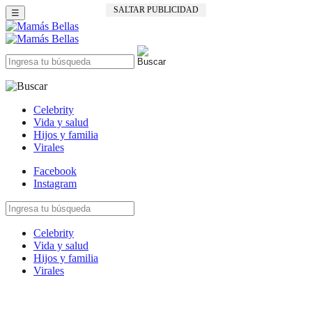
SALTAR PUBLICIDAD
☰
Celebrity
Vida y salud
Hijos y familia
Virales
Facebook
Instagram
Celebrity
Vida y salud
Hijos y familia
Virales