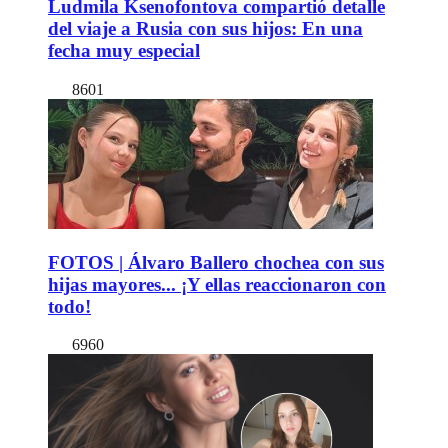
Ludmila Ksenofontova compartió detalle
del viaje a Rusia con sus hijos: En una
fecha muy especial
8601
FOTOS | Álvaro Ballero chochea con sus
hijas mayores... ¡Y ellas reaccionaron con
todo!
6960