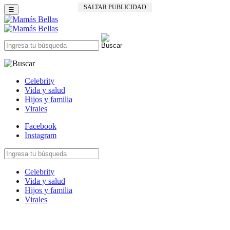
SALTAR PUBLICIDAD
☰
Celebrity
Vida y salud
Hijos y familia
Virales
Facebook
Instagram
Celebrity
Vida y salud
Hijos y familia
Virales