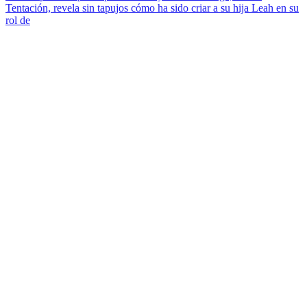
Tentación, revela sin tapujos cómo ha sido criar a su hija Leah en su
rol de