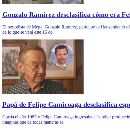
Gonzalo Ramírez desclasifica cómo era F
El periodista de Mega, Gonzalo Ramírez, participó del lanzamiento o
de lo que se verá este 15 de
Papá de Felipe Camiroaga desclasifica espec
Corría el año 1987 y Felipe Camiroaga ingresaba a estudiar producción
imaginar que de todas maneras se