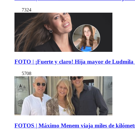
7324
FOTO | ¡Fuerte y claro! Hija mayor de Ludmila 
5708
FOTOS | Máximo Menem viaja miles de kilómetro