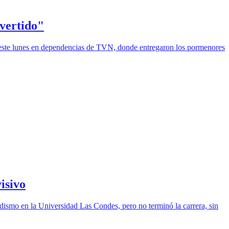
vertido"
o este lunes en dependencias de TVN, donde entregaron los pormenores
isivo
odismo en la Universidad Las Condes, pero no terminó la carrera, sin