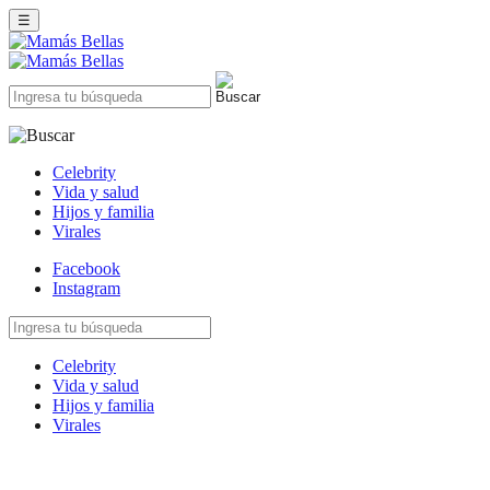
☰
Celebrity
Vida y salud
Hijos y familia
Virales
Facebook
Instagram
Celebrity
Vida y salud
Hijos y familia
Virales