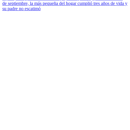
de septiembre, la más pequeña del hogar cumplió tres años de vida y
su padre no escatimó