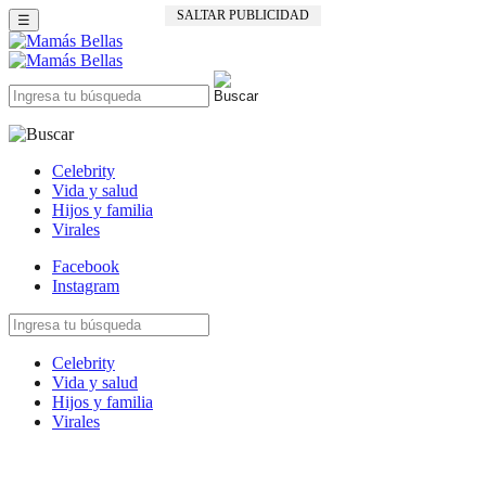
SALTAR PUBLICIDAD
☰
Celebrity
Vida y salud
Hijos y familia
Virales
Facebook
Instagram
Celebrity
Vida y salud
Hijos y familia
Virales