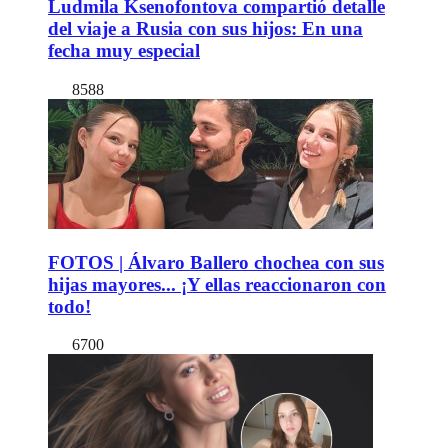
Ludmila Ksenofontova compartió detalle
del viaje a Rusia con sus hijos: En una
fecha muy especial
8588
FOTOS | Álvaro Ballero chochea con sus
hijas mayores... ¡Y ellas reaccionaron con
todo!
6700