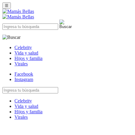
☰
Celebrity
Vida y salud
Hijos y familia
Virales
Facebook
Instagram
Celebrity
Vida y salud
Hijos y familia
Virales