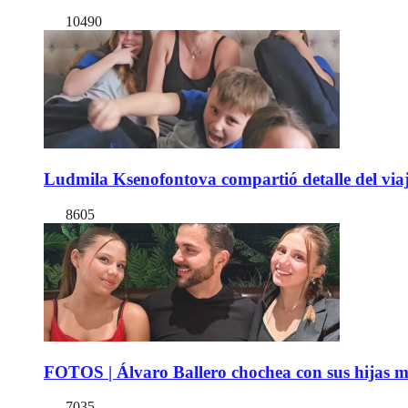
10490
Ludmila Ksenofontova compartió detalle del viaj
8605
FOTOS | Álvaro Ballero chochea con sus hijas ma
7035