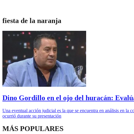
fiesta de la naranja
Dino Gordillo en el ojo del huracán: Evalú
Una eventual acción judicial es la que se encuentra en análisis en la
ocurrió durante su presentación
MÁS POPULARES