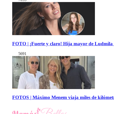
FOTO | ¡Fuerte y claro! Hija mayor de Ludmila 
5691
FOTOS | Máximo Menem viaja miles de kilómetro