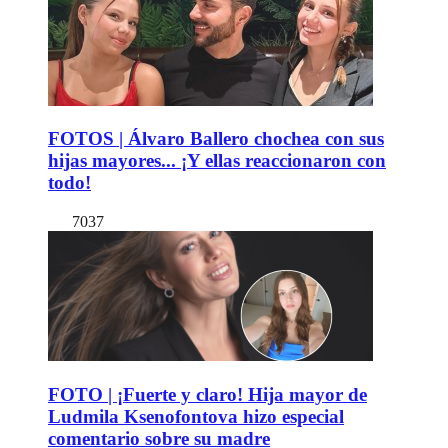
FOTOS | Álvaro Ballero chochea con sus
hijas mayores... ¡Y ellas reaccionaron con
todo!
7037
FOTO | ¡Fuerte y claro! Hija mayor de
Ludmila Ksenofontova hizo especial
comentario sobre su madre