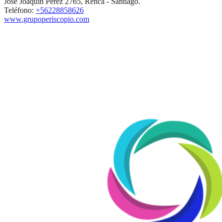
José Joaquín Pérez 2765, Renca - Santiago.
Teléfono:
+56228858626
www.grupoperiscopio.com