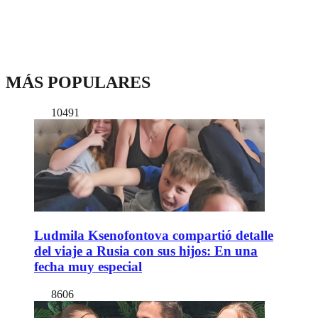
MÁS POPULARES
10491
Ludmila Ksenofontova compartió detalle
del viaje a Rusia con sus hijos: En una
fecha muy especial
8606