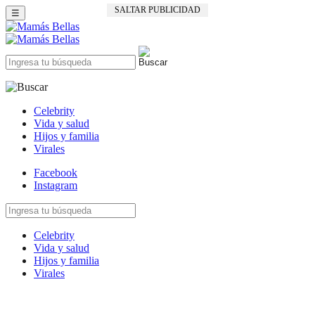
SALTAR PUBLICIDAD
☰
Celebrity
Vida y salud
Hijos y familia
Virales
Facebook
Instagram
Celebrity
Vida y salud
Hijos y familia
Virales