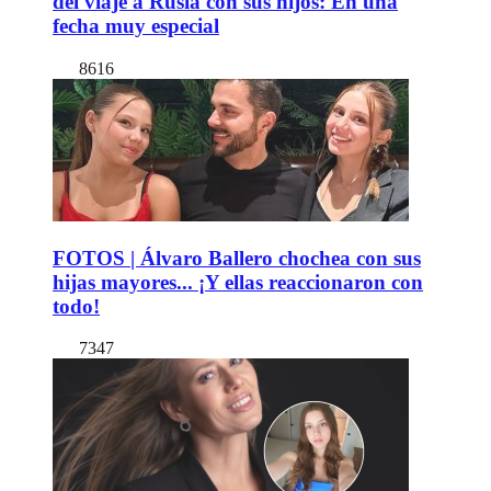
del viaje a Rusia con sus hijos: En una
fecha muy especial
8616
FOTOS | Álvaro Ballero chochea con sus
hijas mayores... ¡Y ellas reaccionaron con
todo!
7347