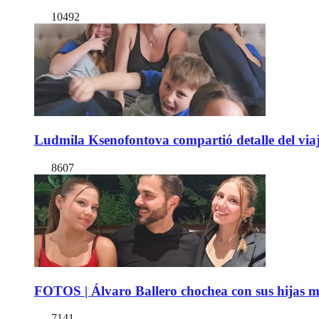
10492
Ludmila Ksenofontova compartió detalle del viaj
8607
FOTOS | Álvaro Ballero chochea con sus hijas ma
7141