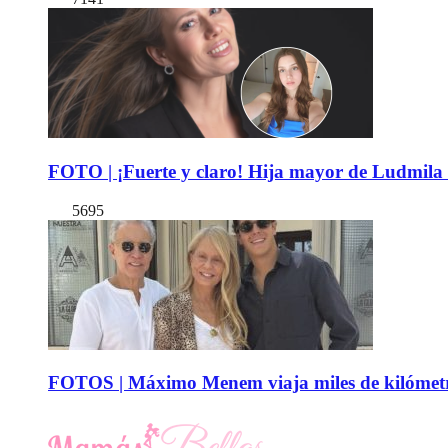
FOTO | ¡Fuerte y claro! Hija mayor de Ludmila 
5695
FOTOS | Máximo Menem viaja miles de kilómetro