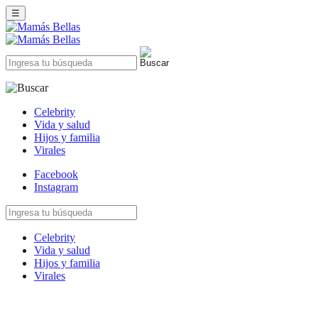
☰
Celebrity
Vida y salud
Hijos y familia
Virales
Facebook
Instagram
Celebrity
Vida y salud
Hijos y familia
Virales