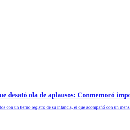
que desató ola de aplausos: Conmemoró impo
todos con un tierno registro de su infancia, el que acompañó con un me