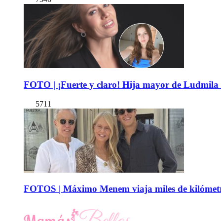
FOTO | ¡Fuerte y claro! Hija mayor de Ludmila 
5711
FOTOS | Máximo Menem viaja miles de kilómetro