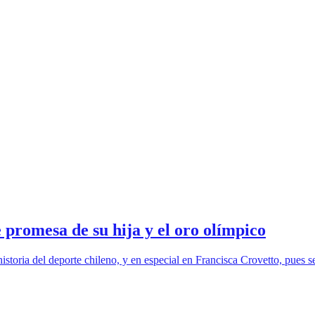
 promesa de su hija y el oro olímpico
toria del deporte chileno, y en especial en Francisca Crovetto, pues se