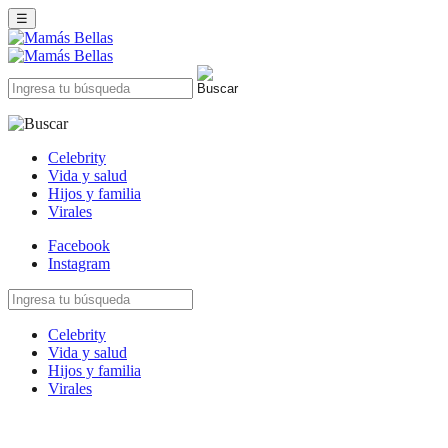
☰
Celebrity
Vida y salud
Hijos y familia
Virales
Facebook
Instagram
Celebrity
Vida y salud
Hijos y familia
Virales