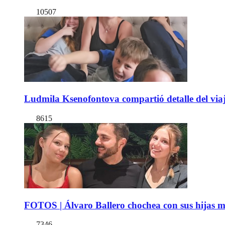
10507
Ludmila Ksenofontova compartió detalle del viaj
8615
FOTOS | Álvaro Ballero chochea con sus hijas ma
7346