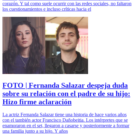
corazón. Y tal como suele ocurrir con las redes sociales, no faltaron
los cuestionamientos e incluso críticas hacia el
FOTO | Fernanda Salazar despeja duda
sobre su relación con el padre de su hijo:
Hizo firme aclaración
La actriz Fernanda Salazar tiene una historia de hace varios años
con el también actor Francisco Dañobeitia. Los intérpretes que se
enamoraron en el set, llegaron a casarse y posteriormente a formar
una familia junto a su hijo. Y años