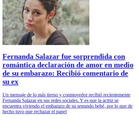
Fernanda Salazar fue sorprendida con
romántica declaración de amor en medio
de su embarazo: Recibió comentario de
su ex
Un mensaje de lo más tierno y conmovedor recibió recientemente
Fernanda Salazar en sus redes sociales. Y es que la actriz se
encuentra viviendo el embarazo de su segundo bebé, por lo que de
hecho tuvo que rechazar el papel