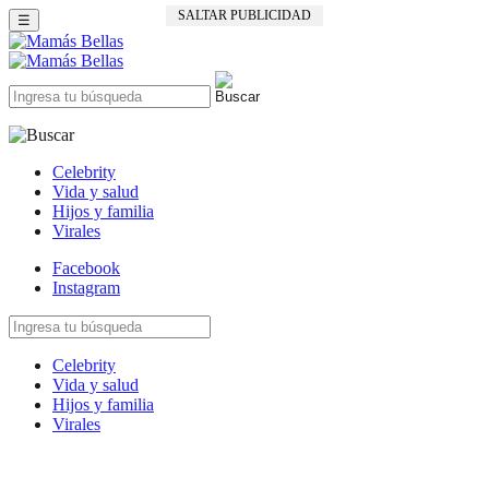
SALTAR PUBLICIDAD
☰
Celebrity
Vida y salud
Hijos y familia
Virales
Facebook
Instagram
Celebrity
Vida y salud
Hijos y familia
Virales