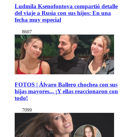
Ludmila Ksenofontova compartió detalle
del viaje a Rusia con sus hijos: En una
fecha muy especial
8607
FOTOS | Álvaro Ballero chochea con sus
hijas mayores... ¡Y ellas reaccionaron con
todo!
7099