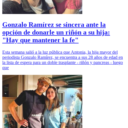
Gonzalo Ramírez se sincera ante la
opción de donarle un riñón a su hija:
"Hay que mantener la fe"
Esta semana salió a la luz pública que Antonia, la hija mayor del
periodista Gonzalo Ramírez, se encuentra a sus 28 años de edad en
la lista de espera para un doble trasplante - riñón y pancreas - luego
que