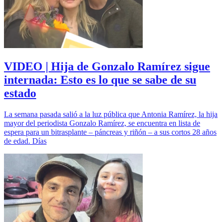
VIDEO | Hija de Gonzalo Ramírez sigue
internada: Esto es lo que se sabe de su
estado
La semana pasada salió a la luz pública que Antonia Ramírez, la hija
mayor del periodista Gonzalo Ramírez, se encuentra en lista de
espera para un bitrasplante – páncreas y riñón – a sus cortos 28 años
de edad. Días