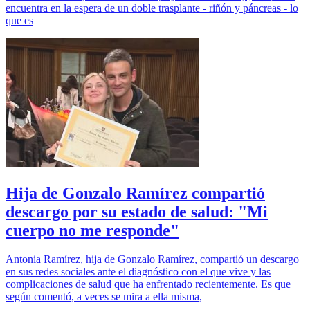
encuentra en la espera de un doble trasplante - riñón y páncreas - lo
que es
Hija de Gonzalo Ramírez compartió
descargo por su estado de salud: "Mi
cuerpo no me responde"
Antonia Ramírez, hija de Gonzalo Ramírez, compartió un descargo
en sus redes sociales ante el diagnóstico con el que vive y las
complicaciones de salud que ha enfrentado recientemente. Es que
según comentó, a veces se mira a ella misma,