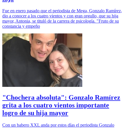
Fue en enero pasado que el periodista de Mega, Gonzalo Ramírez,
dio a conocer a los cuatro vientos y con gran orgullo, que su hija
mayor, Antonia, se tituló de la carrera de psicología. "Fruto de su
constancia y empeño
"Chochera absoluta": Gonzalo Ramírez
grita a los cuatro vientos importante
logro de su hija mayor
Con un babero XXL anda por estos días el periodista Gonzalo