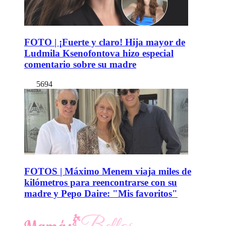
FOTO | ¡Fuerte y claro! Hija mayor de
Ludmila Ksenofontova hizo especial
comentario sobre su madre
5694
FOTOS | Máximo Menem viaja miles de
kilómetros para reencontrarse con su
madre y Pepo Daire: "Mis favoritos"