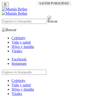
SALTAR PUBLICIDAD
☰
Celebrity
Vida y salud
Hijos y familia
Virales
Facebook
Instagram
Celebrity
Vida y salud
Hijos y familia
Virales