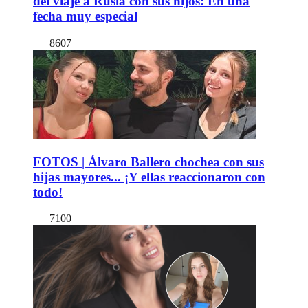
del viaje a Rusia con sus hijos: En una
fecha muy especial
8607
FOTOS | Álvaro Ballero chochea con sus
hijas mayores... ¡Y ellas reaccionaron con
todo!
7100