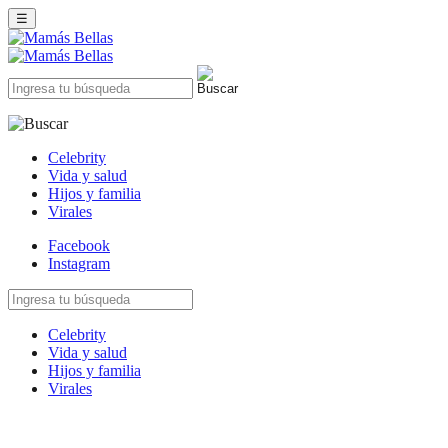
☰
Celebrity
Vida y salud
Hijos y familia
Virales
Facebook
Instagram
Celebrity
Vida y salud
Hijos y familia
Virales