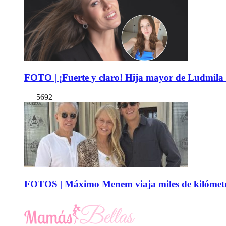
FOTO | ¡Fuerte y claro! Hija mayor de Ludmila 
5692
FOTOS | Máximo Menem viaja miles de kilómetro