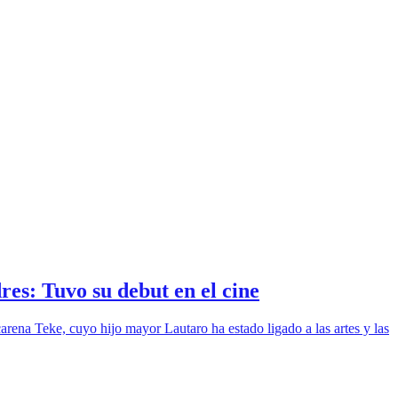
res: Tuvo su debut en el cine
arena Teke, cuyo hijo mayor Lautaro ha estado ligado a las artes y las