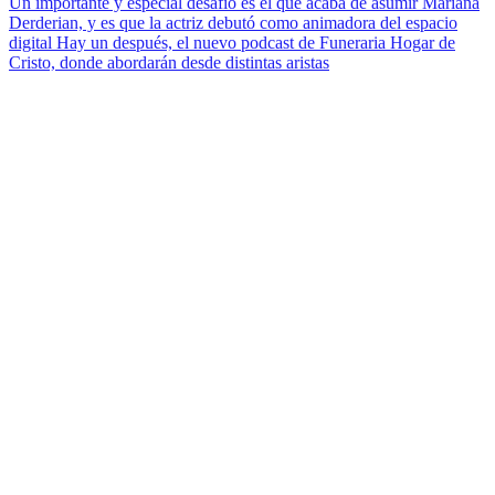
Un importante y especial desafío es el que acaba de asumir Mariana
Derderian, y es que la actriz debutó como animadora del espacio
digital Hay un después, el nuevo podcast de Funeraria Hogar de
Cristo, donde abordarán desde distintas aristas