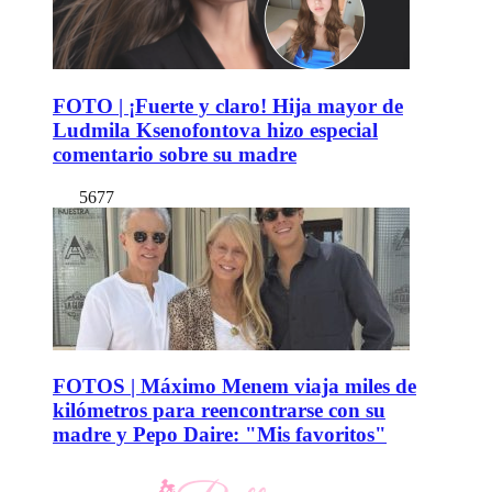
FOTO | ¡Fuerte y claro! Hija mayor de
Ludmila Ksenofontova hizo especial
comentario sobre su madre
5677
FOTOS | Máximo Menem viaja miles de
kilómetros para reencontrarse con su
madre y Pepo Daire: "Mis favoritos"