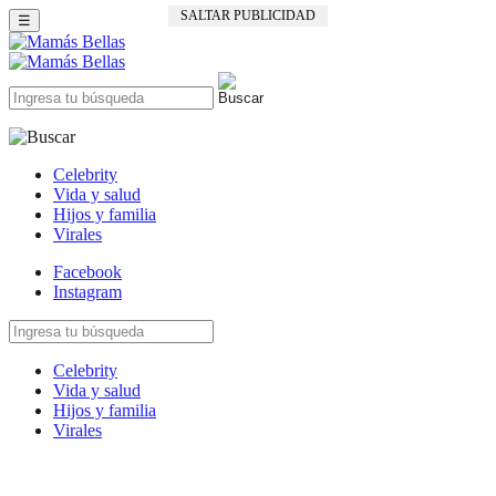
SALTAR PUBLICIDAD
☰
Celebrity
Vida y salud
Hijos y familia
Virales
Facebook
Instagram
Celebrity
Vida y salud
Hijos y familia
Virales