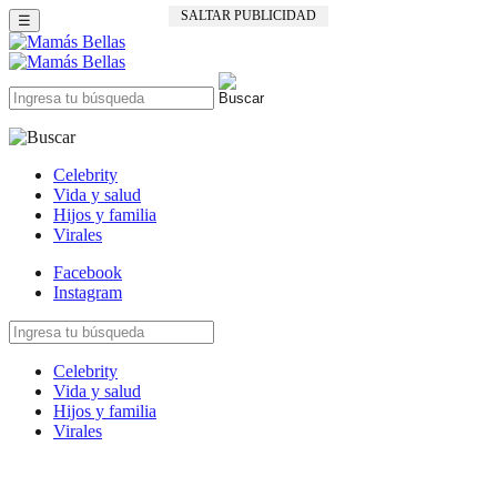
SALTAR PUBLICIDAD
☰
Celebrity
Vida y salud
Hijos y familia
Virales
Facebook
Instagram
Celebrity
Vida y salud
Hijos y familia
Virales