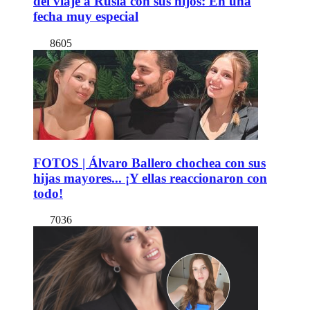
del viaje a Rusia con sus hijos: En una
fecha muy especial
8605
FOTOS | Álvaro Ballero chochea con sus
hijas mayores... ¡Y ellas reaccionaron con
todo!
7036