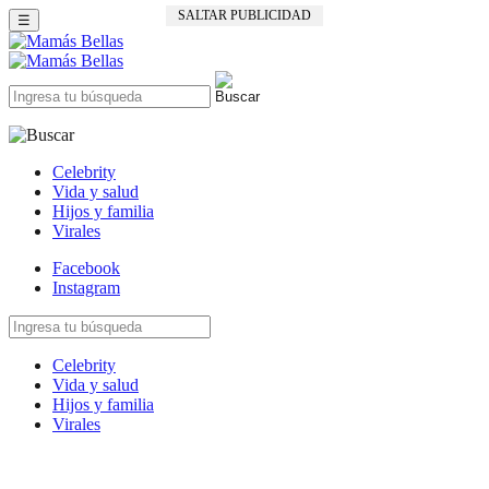
SALTAR PUBLICIDAD
☰
Celebrity
Vida y salud
Hijos y familia
Virales
Facebook
Instagram
Celebrity
Vida y salud
Hijos y familia
Virales