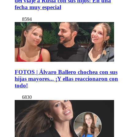
del viaje a Rusia con sus hijos: En una
fecha muy especial
8594
FOTOS | Álvaro Ballero chochea con sus
hijas mayores... ¡Y ellas reaccionaron con
todo!
6830