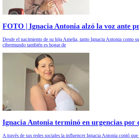
FOTO | Ignacia Antonia alzó la voz ante pre
Desde el nacimiento de su hija Amelia, tanto Ignacia Antonia como s
cibermundo también es hogar de
Ignacia Antonia terminó en urgencias por 
A través de sus redes sociales la influencer Ignacia Antonia contó qu