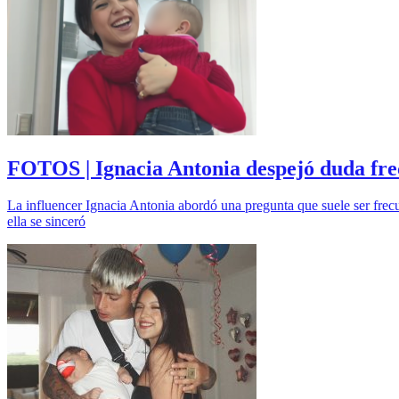
FOTOS | Ignacia Antonia despejó duda frec
La influencer Ignacia Antonia abordó una pregunta que suele ser frecue
ella se sinceró