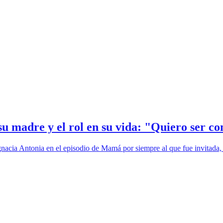
su madre y el rol en su vida: "Quiero ser co
nacia Antonia en el episodio de Mamá por siempre al que fue invitada,