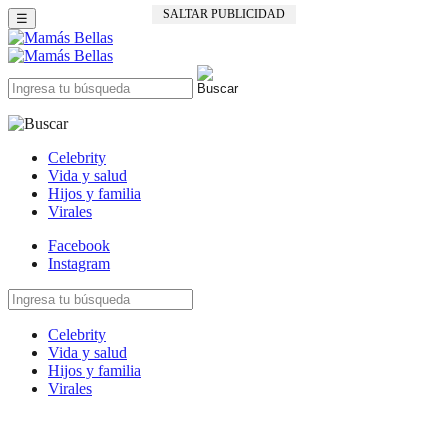
SALTAR PUBLICIDAD
☰
Celebrity
Vida y salud
Hijos y familia
Virales
Facebook
Instagram
Celebrity
Vida y salud
Hijos y familia
Virales