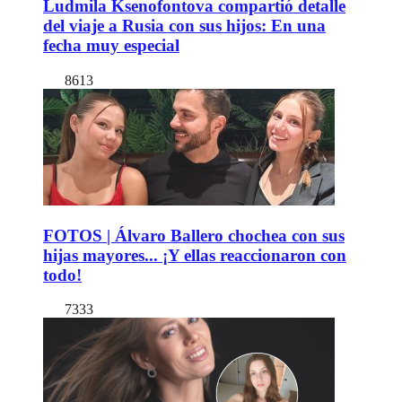
Ludmila Ksenofontova compartió detalle
del viaje a Rusia con sus hijos: En una
fecha muy especial
8613
FOTOS | Álvaro Ballero chochea con sus
hijas mayores... ¡Y ellas reaccionaron con
todo!
7333