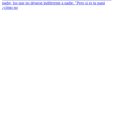
padre, los que no dejaron indiferente a nadie. "Pero si es tu papá
¿cómo no