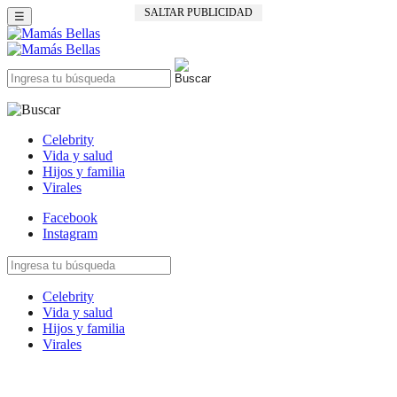
SALTAR PUBLICIDAD
☰
Celebrity
Vida y salud
Hijos y familia
Virales
Facebook
Instagram
Celebrity
Vida y salud
Hijos y familia
Virales