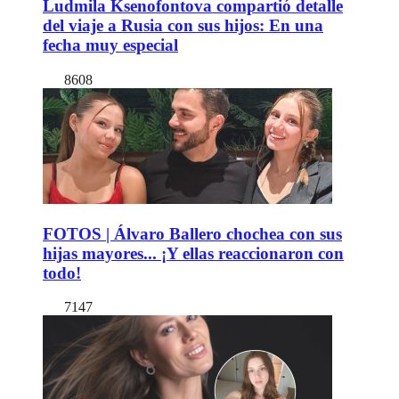
Ludmila Ksenofontova compartió detalle
del viaje a Rusia con sus hijos: En una
fecha muy especial
8608
FOTOS | Álvaro Ballero chochea con sus
hijas mayores... ¡Y ellas reaccionaron con
todo!
7147