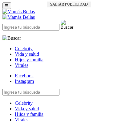
SALTAR PUBLICIDAD
☰
Celebrity
Vida y salud
Hijos y familia
Virales
Facebook
Instagram
Celebrity
Vida y salud
Hijos y familia
Virales