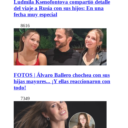
Ludmila Ksenofontova compartió detalle
del viaje a Rusia con sus hijos: En una
fecha muy especial
8616
FOTOS | Álvaro Ballero chochea con sus
hijas mayores... ¡Y ellas reaccionaron con
todo!
7349