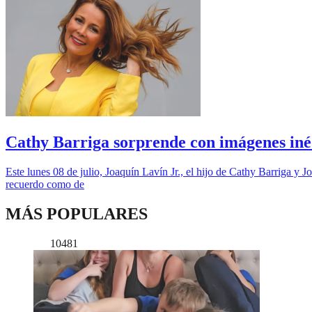
Cathy Barriga sorprende con imágenes inédi
Este lunes 08 de julio, Joaquín Lavín Jr., el hijo de Cathy Barriga y 
recuerdo como de
MÁS POPULARES
10481