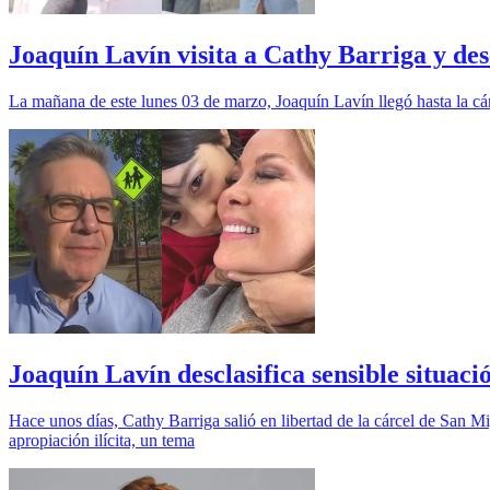
Joaquín Lavín visita a Cathy Barriga y des
La mañana de este lunes 03 de marzo, Joaquín Lavín llegó hasta la cárc
Joaquín Lavín desclasifica sensible situac
Hace unos días, Cathy Barriga salió en libertad de la cárcel de San Mi
apropiación ilícita, un tema