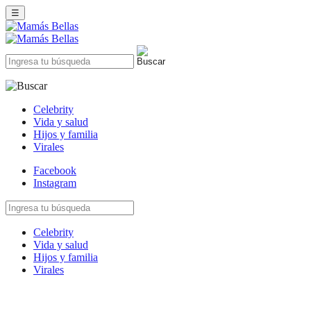
☰
Celebrity
Vida y salud
Hijos y familia
Virales
Facebook
Instagram
Celebrity
Vida y salud
Hijos y familia
Virales