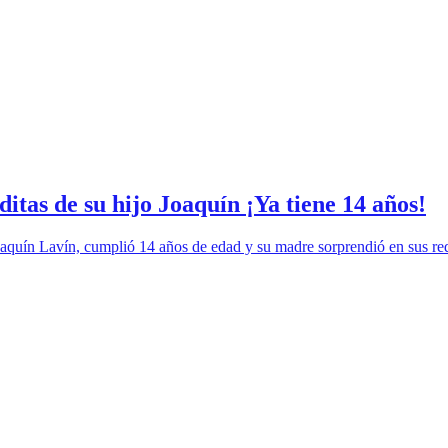
tas de su hijo Joaquín ¡Ya tiene 14 años!
Joaquín Lavín, cumplió 14 años de edad y su madre sorprendió en sus red