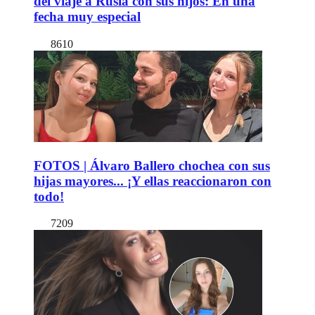
del viaje a Rusia con sus hijos: En una
fecha muy especial
8610
FOTOS | Álvaro Ballero chochea con sus
hijas mayores... ¡Y ellas reaccionaron con
todo!
7209