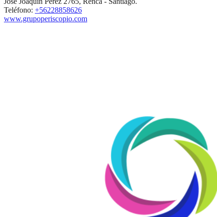
José Joaquín Pérez 2765, Renca - Santiago.
Teléfono:
+56228858626
www.grupoperiscopio.com