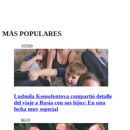
MÁS POPULARES
10500
Ludmila Ksenofontova compartió detalle
del viaje a Rusia con sus hijos: En una
fecha muy especial
8610