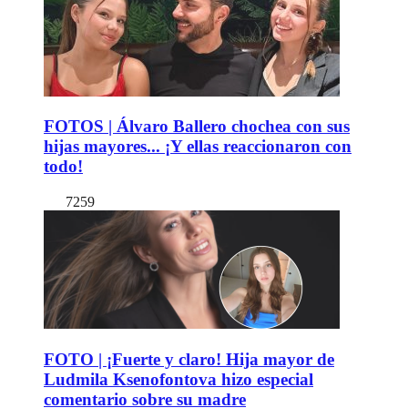
FOTOS | Álvaro Ballero chochea con sus
hijas mayores... ¡Y ellas reaccionaron con
todo!
7259
FOTO | ¡Fuerte y claro! Hija mayor de
Ludmila Ksenofontova hizo especial
comentario sobre su madre