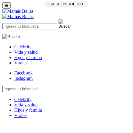
SALTAR PUBLICIDAD
☰
Celebrity
Vida y salud
Hijos y familia
Virales
Facebook
Instagram
Celebrity
Vida y salud
Hijos y familia
Virales