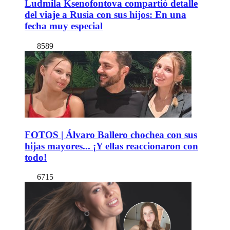
Ludmila Ksenofontova compartió detalle
del viaje a Rusia con sus hijos: En una
fecha muy especial
8589
FOTOS | Álvaro Ballero chochea con sus
hijas mayores... ¡Y ellas reaccionaron con
todo!
6715