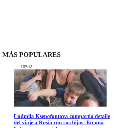
MÁS POPULARES
10502
Ludmila Ksenofontova compartió detalle
del viaje a Rusia con sus hijos: En una