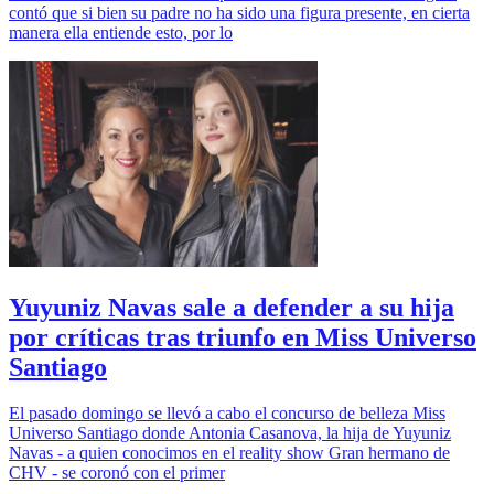
contó que si bien su padre no ha sido una figura presente, en cierta
manera ella entiende esto, por lo
Yuyuniz Navas sale a defender a su hija
por críticas tras triunfo en Miss Universo
Santiago
El pasado domingo se llevó a cabo el concurso de belleza Miss
Universo Santiago donde Antonia Casanova, la hija de Yuyuniz
Navas - a quien conocimos en el reality show Gran hermano de
CHV - se coronó con el primer