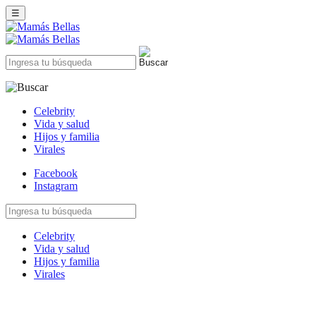
☰
Celebrity
Vida y salud
Hijos y familia
Virales
Facebook
Instagram
Celebrity
Vida y salud
Hijos y familia
Virales