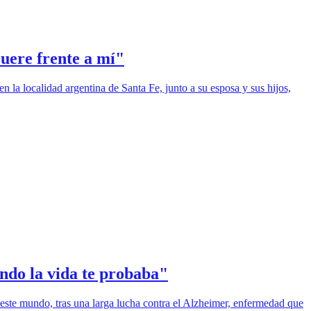
uere frente a mí"
n la localidad argentina de Santa Fe, junto a su esposa y sus hijos,
ndo la vida te probaba"
 este mundo, tras una larga lucha contra el Alzheimer, enfermedad que