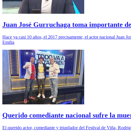
Juan José Gurruchaga toma importante dec
Hace ya casi 10 años, el 2017 precisamente, el actor nacional Juan Jos
Emilia
Querido comediante nacional sufre la muer
El querido actor, comediante y triunfador del Festival de Viña, Rodri