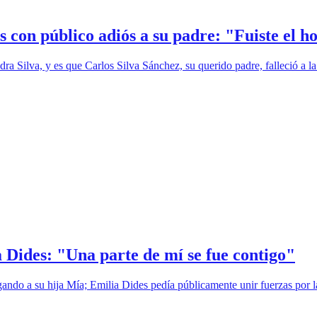
 con público adiós a su padre: "Fuiste el 
ra Silva, y es que Carlos Silva Sánchez, su querido padre, falleció a l
 Dides: "Una parte de mí se fue contigo"
o a su hija Mía; Emilia Dides pedía públicamente unir fuerzas por la s