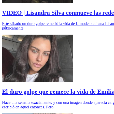
VIDEO | Lisandra Silva conmueve las redes
Este sábado un duro golpe remeció la vida de la modelo cubana Lisand
públicamente,
El duro golpe que remece la vida de Emilia
Hace una semana exactamente, y con una imagen donde aparecía cargand
escribió en aquel entonces. Pero