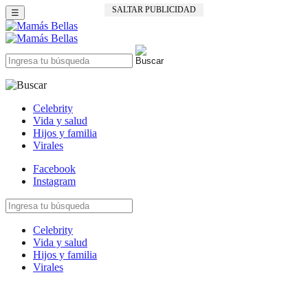
SALTAR PUBLICIDAD
☰
Celebrity
Vida y salud
Hijos y familia
Virales
Facebook
Instagram
Celebrity
Vida y salud
Hijos y familia
Virales