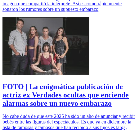
imagen que compartió la intérprete. Así es como rápidamente
sonaron los rumores sobre un supuesto embarazo,
FOTO | La enigmática publicación de
actriz ex Verdades ocultas que enciende
alarmas sobre un nuevo embarazo
No cabe duda de que este 2025 ha sido un año de anunciar y recibir
bebés entre las figuras del espectáculos. Es que ya en diciembre la
lista de famosas y famosos que han recibido a sus hijos es larga,