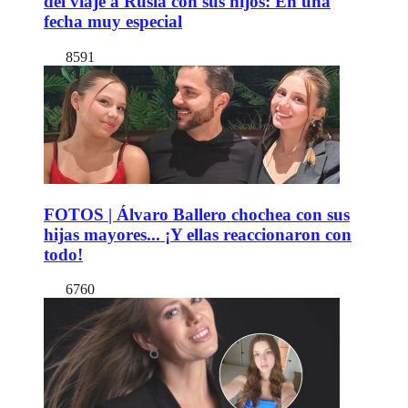
del viaje a Rusia con sus hijos: En una
fecha muy especial
8591
FOTOS | Álvaro Ballero chochea con sus
hijas mayores... ¡Y ellas reaccionaron con
todo!
6760