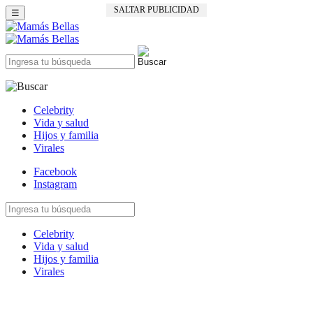
SALTAR PUBLICIDAD
☰
Celebrity
Vida y salud
Hijos y familia
Virales
Facebook
Instagram
Celebrity
Vida y salud
Hijos y familia
Virales