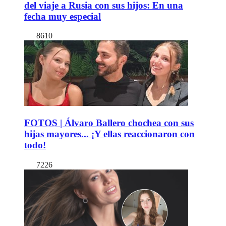
del viaje a Rusia con sus hijos: En una
fecha muy especial
8610
FOTOS | Álvaro Ballero chochea con sus
hijas mayores... ¡Y ellas reaccionaron con
todo!
7226