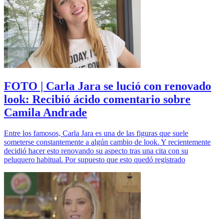
FOTO | Carla Jara se lució con renovado
look: Recibió ácido comentario sobre
Camila Andrade
Entre los famosos, Carla Jara es una de las figuras que suele
someterse constantemente a algún cambio de look. Y recientemente
decidió hacer esto renovando su aspecto tras una cita con su
peluquero habitual. Por supuesto que esto quedó registrado