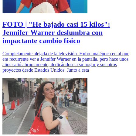
FOTO | "He bajado casi 15 kilos":
Jennifer Warner deslumbra con
impactante cambio físico
Completamente alejada de la televisión. Hubo una época en al que
era recurrente ver a Jennifer Warner en la pantalla, pero hace unos
años salió abruptamente, dedicándose a su hogar y sus otros
proyectos desde Estados Unidos. Junto a esta