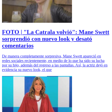
FOTO | "La Catrala volvió": Mane Swett
sorprendió con nuevo look y desató
comentarios
De manera completamente sorpresiva, Mane Swett apareció en
redes sociales recientemente, en medio de lo que ha sido su lucha
por su hijo, además del regreso a las pantallas. Así, la actriz dejó en
evidencia su nuevo look, el que