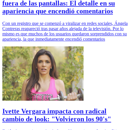
fuera de las pantallas: El detalle en su
apariencia que encendió comentarios
Con un registro que se comenzó a viralizar en redes sociales, Ángela
Contreras reapareció tras pasar años alejada de la televisión. Por lo
mismo es que muchos de los usuarios quedaron sorprendidos con su
apariencia, la que inmediatamente encendió comentarios
Ivette Vergara impacta con radical
cambio de look: "Volvieron los 90's"