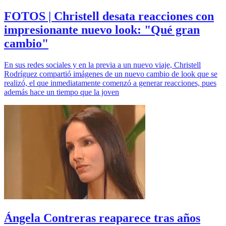
FOTOS | Christell desata reacciones con
impresionante nuevo look: "Qué gran
cambio"
En sus redes sociales y en la previa a un nuevo viaje, Christell
Rodríguez compartió imágenes de un nuevo cambio de look que se
realizó, el que inmediatamente comenzó a generar reacciones, pues
además hace un tiempo que la joven
Ángela Contreras reaparece tras años