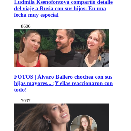
Ludmila Ksenofontova compartió detalle
del viaje a Rusia con sus hijos: En una
fecha muy especial
8606
FOTOS | Álvaro Ballero chochea con sus
hijas mayores... ¡Y ellas reaccionaron con
todo!
7037