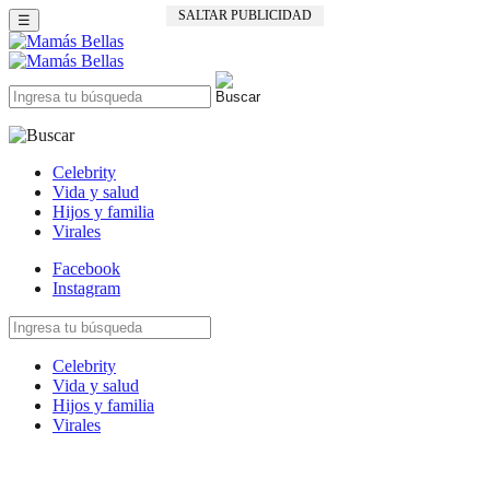
SALTAR PUBLICIDAD
☰
Celebrity
Vida y salud
Hijos y familia
Virales
Facebook
Instagram
Celebrity
Vida y salud
Hijos y familia
Virales